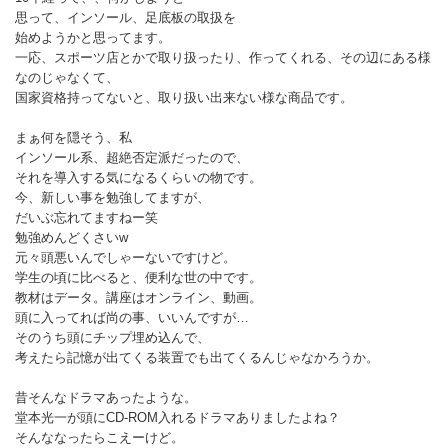
思って、インソール、足底板の取扱を
始めようかと思ってます。
一応、スポーツ店とかで取り扱ったり、作ってくれる、その辺にある様
なのじゃなくて、
国家資格持ってないと、取り扱い出来ない様な商品です。
まぁ何を隠そう、私
インソール系、超絶否定派だったので、
それを導入する気になるくらいの物です。
今、新しい事を勉強してますが、
だいぶ忘れてますねー笑
勉強めんどくさいw
元々頭悪いんでしゃーないですけど。
学生の頃に比べると、便利な世の中です。
教材はデータ。講座はオンライン、動画。
頭に入ってれば尚の事、いいんですが…
そのうち頭にチップ埋め込んで、
考えたら記憶が出てくる装置でも出てくるんじゃなかろうか。
昔そんなドラマあったような。
堂本光一が頭にCD-ROM入れるドラマありましたよね？
そんななったらこえーけど。