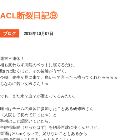
ACL断裂日記⑨
ブログ
2018年10月07日
週末三連休！
相も変わらず病院のベットに寝てるだけ。
動けば動くほど、その後膝がうずく。
今朝、先生が見に来て、痛いって言ったら擦ってくれたｗｗｗｗ
ちなみに若い女医さん！ｗ
でも、また水？血？が溜まってるみたい。
昨日はチームの練習に参加したことある研修医さん
（入院して初めて知ったｗ）と
手術のこと話聞いていたら、
半腱様筋腱（だったはず）を靭帯再建に使うんだけど、
普通は20cmくらいで、足りないこともあるから
半膜様筋腱も2本取ることもあるらしい。